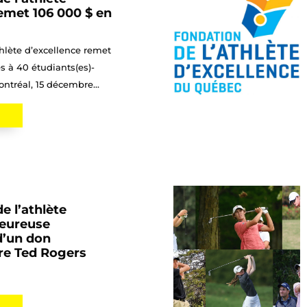
emet 106 000 $ en
thlète d’excellence remet
s à 40 étudiants(es)-
ntréal, 15 décembre...
e l’athlète
heureuse
d’un don
e Ted Rogers