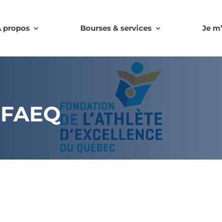
 propos
Bourses & services
Je m
a FAEQ