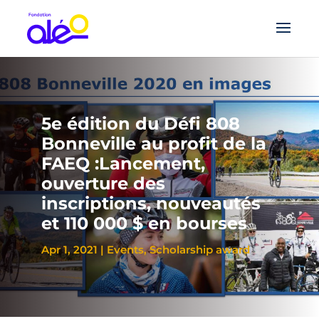
5e édition du Défi 808
Bonneville au profit de la
FAEQ :Lancement,
ouverture des
inscriptions, nouveautés
et 110 000 $ en bourses
Apr 1, 2021
|
Events
,
Scholarship award