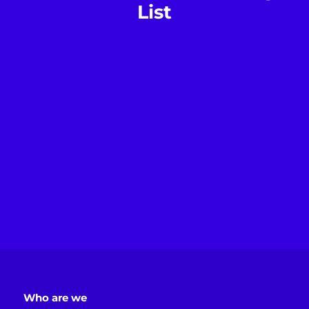
List
Who are we