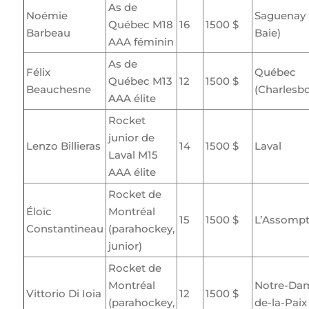
As de
Noémie
Saguenay 
Québec M18
16
1500 $
Barbeau
Baie)
AAA féminin
As de
Félix
Québec
Québec M13
12
1500 $
Beauchesne
(Charlesb
AAA élite
Rocket
junior de
Lenzo Billieras
14
1500 $
Laval
Laval M15
AAA élite
Rocket de
Éloïc
Montréal
15
1500 $
L’Assompt
Constantineau
(parahockey,
junior)
Rocket de
Montréal
Notre-Da
Vittorio Di Ioia
12
1500 $
(parahockey,
de-la-Paix