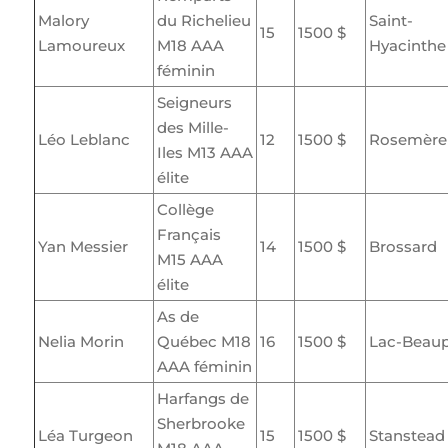
Malory
du Richelieu
Saint-
15
1500 $
Lamoureux
M18 AAA
Hyacinthe
féminin
Seigneurs
des Mille-
Léo Leblanc
12
1500 $
Rosemère
Iles M13 AAA
élite
Collège
Français
Yan Messier
14
1500 $
Brossard
M15 AAA
élite
As de
Nelia Morin
Québec M18
16
1500 $
Lac-Beaup
AAA féminin
Harfangs de
Sherbrooke
Léa Turgeon
15
1500 $
Stanstead