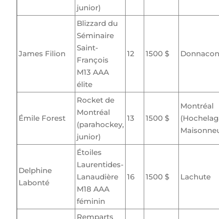
junior)
Blizzard du
Séminaire
Saint-
James Filion
12
1500 $
Donnacon
François
M13 AAA
élite
Rocket de
Montréal
Montréal
Émile Forest
13
1500 $
(Hochelag
(parahockey,
Maisonne
junior)
Étoiles
Laurentides-
Delphine
Lanaudière
16
1500 $
Lachute
Labonté
M18 AAA
féminin
Remparts