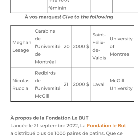
M18 AAA
féminin
À vos marques!
Give to the following
Carabins
Saint-
de
University
Meghan
Félix-
l’Université
20
2000 $
of
Lesage
de-
de
Montreal
Valois
Montréal
Redbirds
Nicolas
de
McGill
21
2000 $
Laval
Ruccia
l’Université
University
McGill
À propos de la Fondation Le BUT
Lancée le 21 septembre 2022, La
Fondation le But
a distribué plus de 1000 paires de patins. Que ce