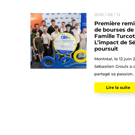
2026 / 06 / 12
Première rem
de bourses de
Famille Turcot
L’impact de Sé
poursuit
Montréal, le 12 juin 
Sébastien Groulx a c
partagé sa passion. A
Lire la suite