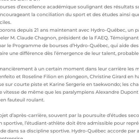
 bourses d’excellence académique soulignant des résultats s
encourageant la conciliation du sport et des études ainsi q
iles.
aborons depuis 21 ans maintenant avec Hydro-Québec, un pa
ppeler M. Claude Chagnon, président de la FAEQ. Témoignant
r le Programme de bourses d’Hydro-Québec, qui aide des étu
e faire une différence dès l’émergence de leur talent, probab
nancièrement à un certain moment dans leur carrière les 
feito et Roseline Filion en plongeon, Christine Girard en ha
se sur courte piste et Karine Sergerie en taekwondo; les ch
 vitesse de même que les paralympiens Alexandre Dupont e
n fauteuil roulant.
ojet d’après-carrière, souvent par la poursuite d’études seco
ion sportive, l’étudiant-athlète doit être admissible pour re
dans sa discipline sportive. Hydro-Québec accorde par ai
entreprise.