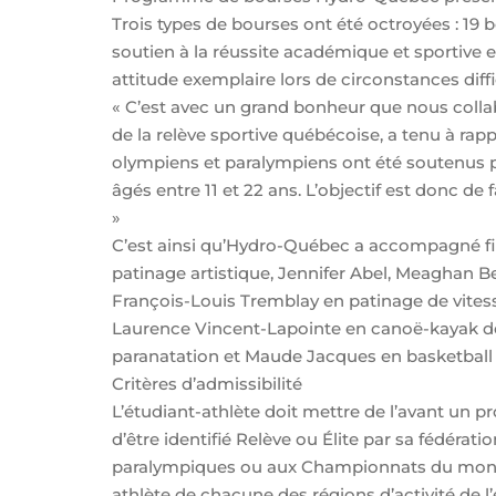
Trois types de bourses ont été octroyées : 19
soutien à la réussite académique et sportive 
attitude exemplaire lors de circonstances diffic
« C’est avec un grand bonheur que nous coll
de la relève sportive québécoise, a tenu à ra
olympiens et paralympiens ont été soutenus pa
âgés entre 11 et 22 ans. L’objectif est donc d
»
C’est ainsi qu’Hydro-Québec a accompagné fi
patinage artistique, Jennifer Abel, Meaghan Ben
François-Louis Tremblay en patinage de vites
Laurence Vincent-Lapointe en canoë-kayak de
paranatation et Maude Jacques en basketball e
Critères d’admissibilité
L’étudiant-athlète doit mettre de l’avant un pr
d’être identifié Relève ou Élite par sa fédérat
paralympiques ou aux Championnats du monde 
athlète de chacune des régions d’activité de l’