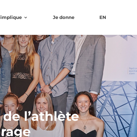
’implique
Je donne
EN
de l’athlète
urage