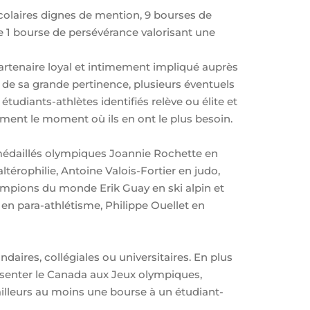
colaires dignes de mention, 9 bourses de
ue 1 bourse de persévérance valorisant une
rtenaire loyal et intimement impliqué auprès
 de sa grande pertinence, plusieurs éventuels
diants-athlètes identifiés relève ou élite et
lement le moment où ils en ont le plus besoin.
médaillés olympiques Joannie Rochette en
ltérophilie, Antoine Valois-Fortier en judo,
ampions du monde Erik Guay en ski alpin et
n para-athlétisme, Philippe Ouellet en
ndaires, collégiales ou universitaires. En plus
présenter le Canada aux Jeux olympiques,
lleurs au moins une bourse à un étudiant-