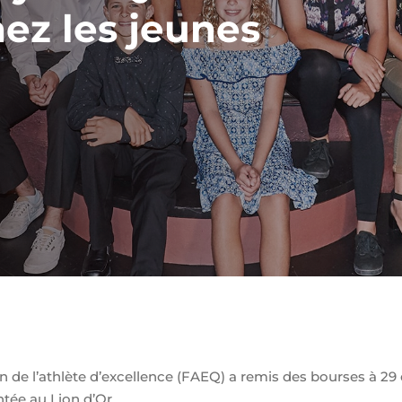
hez les jeunes
 de l’athlète d’excellence (FAEQ) a remis des bourses à 29 é
ée au Lion d’Or.