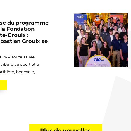
ise du programme
 la Fondation
te-Groulx :
bastien Groulx se
2026 – Toute sa vie,
arburé au sport et a
thlète, bénévole,...
Plus de nouvelles