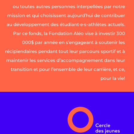
ou toutes autres personnes interpellées par notre
mission et qui choisissent aujourd’hui de contribuer
au développement des étudiant·e·s-athlètes actuels.
Par ce fonds, la Fondation Aléo vise à investir 300
000$ par année en s’engageant à soutenir les
récipiendaires pendant tout leur parcours sportif et à
maintenir les services d’accompagnement dans leur
transition et pour l’ensemble de leur carrière, et ce,
pour la vie!