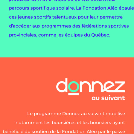
parcours sportif que scolaire. La Fondation Aléo épaule
ces jeunes sportifs talentueux pour leur permettre
d’accéder aux programmes des fédérations sportives
provinciales, comme les équipes du Québec.
Le programme Donnez au suivant mobilise
notamment les boursières et les boursiers ayant
bénéficié du soutien de la Fondation Aléo par le passé