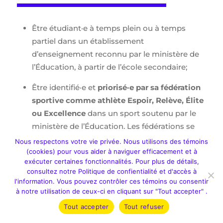
Être étudiant·e à temps plein ou à temps
partiel dans un établissement
d’enseignement reconnu par le ministère de
l’Éducation, à partir de l’école secondaire;
Être identifié·e et
priorisé·e par sa fédération
sportive comme athlète Espoir, Relève, Élite
ou Excellence
dans un sport soutenu par le
ministère de l’Éducation. Les fédérations se
basent sur les résultats sportifs et
Nous respectons votre vie privée. Nous utilisons des témoins
(cookies) pour vous aider à naviguer efficacement et à
académiques des 24 derniers mois pour
exécuter certaines fonctionnalités. Pour plus de détails,
déterminer leurs priorisations.
consultez notre Politique de confientialité et d'accès à
l'information. Vous pouvez contrôler ces témoins ou consentir
Être engagé·e dans un programme
à notre utilisation de ceux-ci en cliquant sur "Tout accepter" .
d’entraînement et de compétition de haut
Tout accepter
Tout refuser
niveau;