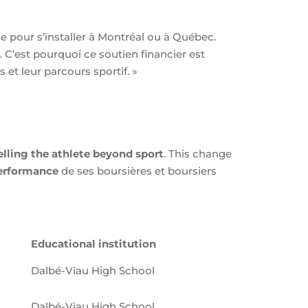
âge pour s’installer à Montréal ou à Québec.
C’est pourquoi ce soutien financier est
s et leur parcours sportif. »
lling the athlete beyond sport
. This change
performance
de ses boursières et boursiers
Educational institution
Dalbé-Viau High School
Dalbé-Viau High School