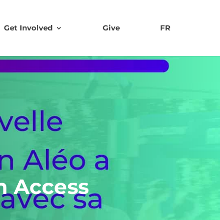
Get Involved
Give
FR
on Access