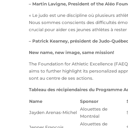
– Martin Lavigne, President of the Aléo Fou
« Le judo est une discipline où plusieurs athlè
Nous sommes conscients des difficultés émoti
crucial pour aider ces jeunes athlètes à reste
– Patrick Kearney, président de Judo-Québe
New name, new image, same mission!
The Foundation for Athletic Excellence (FAEQ
aims to further highlight its personalized a
sont au centre de ses actions.
Tableau des récipiendaires du Programme A
Name
Sponsor
Alouettes de
Jayden Arenas-Michel
Montréal
Alouettes de
Jenner François