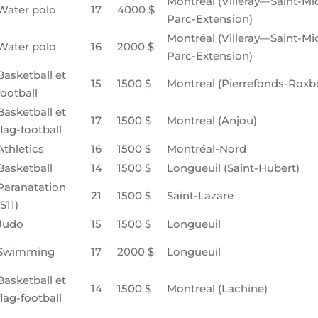
Montréal (Villeray—Saint-M
Water polo
17
4000 $
Parc-Extension)
Montréal (Villeray—Saint-M
Water polo
16
2000 $
Parc-Extension)
Basketball et
15
1500 $
Montreal (Pierrefonds-Roxb
football
Basketball et
17
1500 $
Montreal (Anjou)
flag-football
Athletics
16
1500 $
Montréal-Nord
Basketball
14
1500 $
Longueuil (Saint-Hubert)
Paranatation
21
1500 $
Saint-Lazare
(S11)
Judo
15
1500 $
Longueuil
Swimming
17
2000 $
Longueuil
Basketball et
14
1500 $
Montreal (Lachine)
flag-football