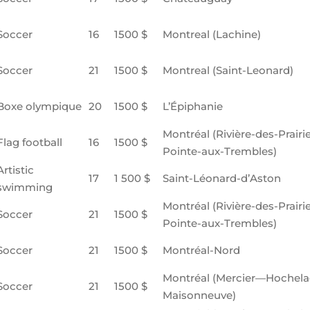
Soccer
16
1500 $
Montreal (Lachine)
Soccer
21
1500 $
Montreal (Saint-Leonard)
Boxe olympique
20
1500 $
L’Épiphanie
Montréal (Rivière-des-Prair
Flag football
16
1500 $
Pointe-aux-Trembles)
Artistic
17
1 500 $
Saint-Léonard-d’Aston
swimming
Montréal (Rivière-des-Prair
Soccer
21
1500 $
Pointe-aux-Trembles)
Soccer
21
1500 $
Montréal-Nord
Montréal (Mercier—Hochela
Soccer
21
1500 $
Maisonneuve)