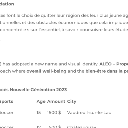
ndation
tes font le choix de quitter leur région dès leur plus jeune 
onnelles et des obstacles économiques que cela implique. 
r concentré
·e·
s sur l’essentiel, à savoir poursuivre leurs étude
c
) has adopted a new name and visual identity:
ALÉO – Prope
pproach where
overall well-being
and the
bien-être dans la 
ccès Nouvelle Génération 2023
Sports
Age
Amount
City
Soccer
15
1500 $
Vaudreuil-sur-le-Lac
Soccer
17
1500 $
Châteauguay