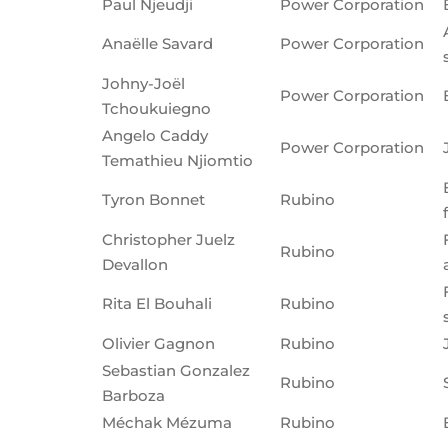
Paul Njeudji
Power Corporation
Anaëlle Savard
Power Corporation
Johny-Joël
Power Corporation
Tchoukuiegno
Angelo Caddy
Power Corporation
Temathieu Njiomtio
Tyron Bonnet
Rubino
Christopher Juelz
Rubino
Devallon
Rita El Bouhali
Rubino
Olivier Gagnon
Rubino
Sebastian Gonzalez
Rubino
Barboza
Méchak Mézuma
Rubino