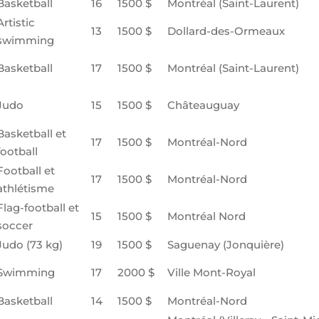
Basketball
16
1500 $
Montréal (Saint-Laurent)
Artistic
13
1500 $
Dollard-des-Ormeaux
swimming
Basketball
17
1500 $
Montréal (Saint-Laurent)
Judo
15
1500 $
Châteauguay
Basketball et
17
1500 $
Montréal-Nord
football
Football et
17
1500 $
Montréal-Nord
athlétisme
Flag-football et
15
1500 $
Montréal Nord
soccer
Judo (73 kg)
19
1500 $
Saguenay (Jonquière)
Swimming
17
2000 $
Ville Mont-Royal
Basketball
14
1500 $
Montréal-Nord