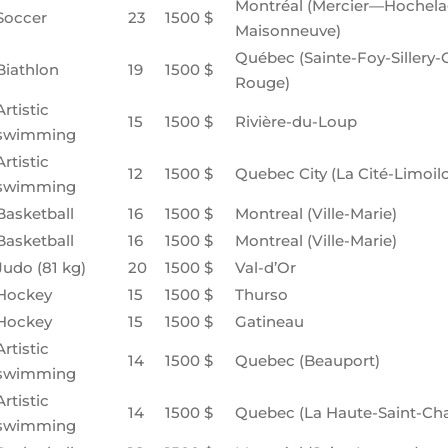
Montréal (Mercier—Hochela
Soccer
23
1500 $
Maisonneuve)
Québec (Sainte-Foy-Sillery-
Biathlon
19
1500 $
Rouge)
Artistic
15
1500 $
Rivière-du-Loup
swimming
Artistic
12
1500 $
Quebec City (La Cité-Limoil
swimming
Basketball
16
1500 $
Montreal (Ville-Marie)
Basketball
16
1500 $
Montreal (Ville-Marie)
Judo (81 kg)
20
1500 $
Val-d’Or
Hockey
15
1500 $
Thurso
Hockey
15
1500 $
Gatineau
Artistic
14
1500 $
Quebec (Beauport)
swimming
Artistic
14
1500 $
Quebec (La Haute-Saint-Cha
swimming