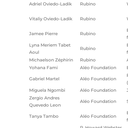
Adriel Oviedo-Ladik
Rubino
Vitaliy Oviedo-Ladik
Rubino
Jamee Pierre
Rubino
Lyna Meriem Tabet
Rubino
Aoul
Michaelson Zéphirin
Rubino
Yohana Fami
Aléo Foundation
Gabriel Martel
Aléo Foundation
Miguela Ngombi
Aléo Foundation
Zergio Andres
Aléo Foundation
Quevedo Leon
Tanya Tambo
Aléo Foundation
R. Howard Webster