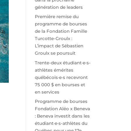
génération de leaders
Première remise du
programme de bourses
de la Fondation Famille
Turcotte-Groulx :
L’impact de Sébastien
Groulx se poursuit
Trente-deux étudiant·e·s-
athlètes émérites
québécois·e·s recevront
75 000 $ en bourses et
en services
Programme de bourses
Fondation Aléo x Beneva
: Beneva investit dans les
étudiant·e·s-athlètes du
Québec pour une 17e