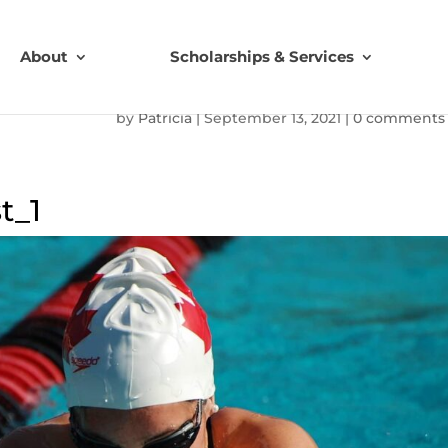
About
Scholarships & Services
by
Patricia
|
September 13, 2021
|
0 comments
t_1