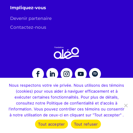
Impliquez-vous
Devenir partenaire
Contactez-nous
Nous respectons votre vie privée. Nous utilisons des témoins
(cookies) pour vous aider à naviguer efficacement et à
exécuter certaines fonctionnalités. Pour plus de détails,
Nos partenaires de prestige
consultez notre Politique de confientialité et d'accès à
l'information. Vous pouvez contrôler ces témoins ou consentir
à notre utilisation de ceux-ci en cliquant sur "Tout accepter" .
Tout accepter
Tout refuser