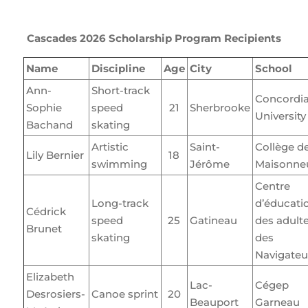
Cascades 2026 Scholarship Program Recipients
Name
Discipline
Age
City
School
Ann-
Short-track
Concordi
Sophie
speed
21
Sherbrooke
University
Bachand
skating
Artistic
Saint-
Collège d
Lily Bernier
18
swimming
Jérôme
Maisonne
Centre
Long-track
d’éducati
Cédrick
speed
25
Gatineau
des adult
Brunet
skating
des
Navigateu
Elizabeth
Lac-
Cégep
Desrosiers-
Canoe sprint
20
Beauport
Garneau