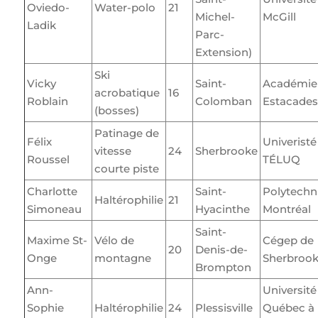
Oviedo-
Water-polo
21
Michel-
McGill
Ladik
Parc-
Extension)
Ski
Vicky
Saint-
Académie 
acrobatique
16
Roblain
Colomban
Estacades
(bosses)
Patinage de
Félix
Univeristé
vitesse
24
Sherbrooke
Roussel
TÉLUQ
courte piste
Charlotte
Saint-
Polytechn
Haltérophilie
21
Simoneau
Hyacinthe
Montréal
Saint-
Maxime St-
Vélo de
Cégep de
20
Denis-de-
Onge
montagne
Sherbroo
Brompton
Ann-
Université
Sophie
Haltérophilie
24
Plessisville
Québec à