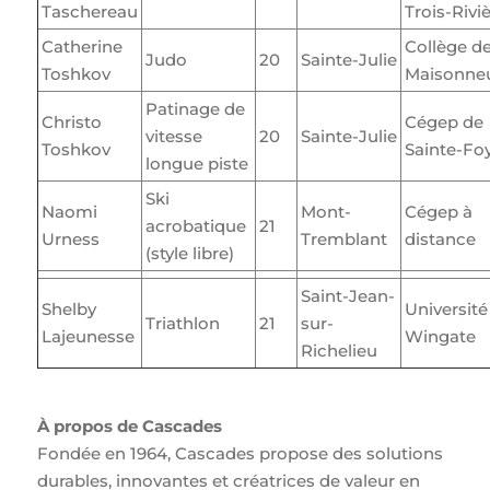
Taschereau
Trois-Rivi
Catherine
Collège d
Judo
20
Sainte-Julie
Toshkov
Maisonne
Patinage de
Christo
Cégep de
vitesse
20
Sainte-Julie
Toshkov
Sainte-Fo
longue piste
Ski
Naomi
Mont-
Cégep à
acrobatique
21
Urness
Tremblant
distance
(style libre)
Saint-Jean-
Shelby
Université
Triathlon
21
sur-
Lajeunesse
Wingate
Richelieu
À propos de Cascades
Fondée en 1964, Cascades propose des solutions
durables, innovantes et créatrices de valeur en