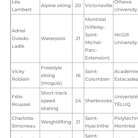
Léa
Ottawa
Alpine skiing
20
Victoriaville
Lambert
University
Montréal
(Villeray-
Adriel
Saint-
McGill
Oviedo-
Waterpolo
21
Michel-
University
Ladik
Parc-
Extension)
Freestyle
Vicky
Saint-
Académie 
skiing
16
Roblain
Colomban
Estacade
(moguls)
Short-track
Félix
Univeristé
speed
24
Sherbrooke
Roussel
TÉLUQ
skating
Charlotte
Saint-
Polytechn
Weightlifting
21
Simoneau
Hyacinthe
Montréal
Saint-