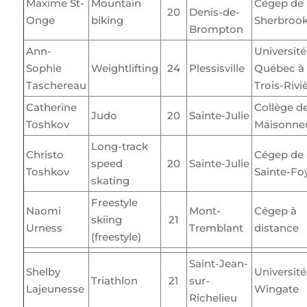
Maxime St-
Mountain
Cégep de
20
Denis-de-
Onge
biking
Sherbroo
Brompton
Ann-
Université
Sophie
Weightlifting
24
Plessisville
Québec à
Taschereau
Trois-Rivi
Catherine
Collège d
Judo
20
Sainte-Julie
Toshkov
Maisonne
Long-track
Christo
Cégep de
speed
20
Sainte-Julie
Toshkov
Sainte-Fo
skating
Freestyle
Naomi
Mont-
Cégep à
skiing
21
Urness
Tremblant
distance
(freestyle)
Saint-Jean-
Shelby
Université
Triathlon
21
sur-
Lajeunesse
Wingate
Richelieu