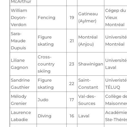
McArthur
William
Cégep du
Gatineau
Doyon-
Fencing
19
Vieux
(Aylmer)
Verdon
Montréal
Sara-
Figure
Montréal
Université
Maude
21
skating
(Anjou)
Montréal
Dupuis
Cross-
Liliane
Université
country
23
Shawinigan
Gagnon
Laval
skiing
Sandrine
Figure
Saint-
Univeristé
22
Gauthier
skating
Constant
TÉLUQ
Mélody
Val-des-
Collège d
Judo
17
Grenier
Sources
Maisonne
Laurence
Académie
Diving
16
Laval
Labadie
Ste-Thérè