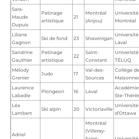
Sara-
Patinage
Montréal
Université
Maude
21
artistique
(Anjou)
Montréal
Dupuis
Liliane
Université
Ski de fond
23
Shawinigan
Gagnon
Laval
Sandrine
Patinage
Saint-
Univeristé
22
Gauthier
artistique
Constant
TÉLUQ
Mélody
Val-des-
Collège d
Judo
17
Grenier
Sources
Maisonne
Laurence
Académie
Plongeon
16
Laval
Labadie
Ste-Thérè
Léa
Université
Ski alpin
20
Victoriaville
Lambert
d’Ottawa
Montréal
(Villeray-
Adriel
Saint-
Université