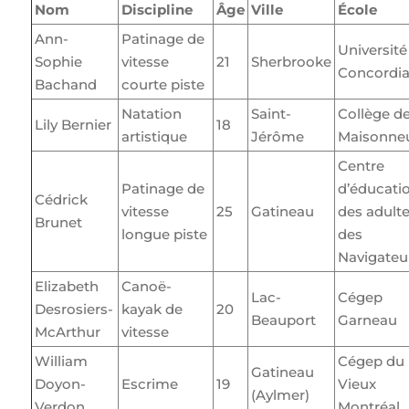
Nom
Discipline
Âge
Ville
École
Ann-
Patinage de
Université
Sophie
vitesse
21
Sherbrooke
Concordi
Bachand
courte piste
Natation
Saint-
Collège d
Lily Bernier
18
artistique
Jérôme
Maisonne
Centre
Patinage de
d’éducati
Cédrick
vitesse
25
Gatineau
des adult
Brunet
longue piste
des
Navigateu
Elizabeth
Canoë-
Lac-
Cégep
Desrosiers-
kayak de
20
Beauport
Garneau
McArthur
vitesse
William
Cégep du
Gatineau
Doyon-
Escrime
19
Vieux
(Aylmer)
Verdon
Montréal