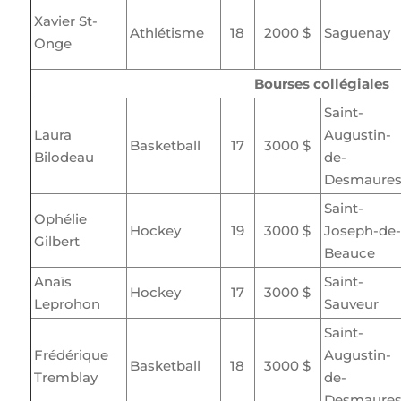
Xavier St-
Athlétisme
18
2000 $
Saguenay
Onge
Bourses collégiales
Saint-
Laura
Augustin-
Basketball
17
3000 $
Bilodeau
de-
Desmaure
Saint-
Ophélie
Hockey
19
3000 $
Joseph-de-
Gilbert
Beauce
Anaïs
Saint-
Hockey
17
3000 $
Leprohon
Sauveur
Saint-
Frédérique
Augustin-
Basketball
18
3000 $
Tremblay
de-
Desmaure