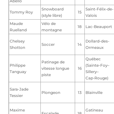
Abello
Snowboard
Saint-Félix-de-
Tommy Roy
15
(style libre)
Valois
Maude
Vélo de
18
Lac-Beauport
Ruelland
montagne
Chelsey
Dollard-des-
Soccer
14
Shotton
Ormeaux
Québec
Patinage de
Philippe
(Sainte-Foy–
vitesse longue
16
Tanguay
Sillery–
piste
Cap‑Rouge)
Sara-Jade
Plongeon
13
Blainville
Tessier
Maxime
Gatineau
Escalade
18