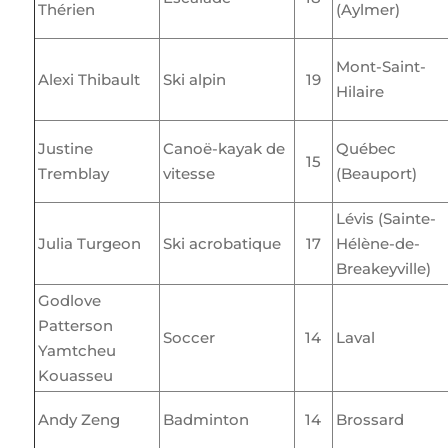
Thérien
(Aylmer)
Mont-Saint-
Alexi Thibault
Ski alpin
19
Hilaire
Justine
Canoë-kayak de
Québec
15
Tremblay
vitesse
(Beauport)
Lévis (Sainte-
Julia Turgeon
Ski acrobatique
17
Hélène-de-
Breakeyville)
Godlove
Patterson
Soccer
14
Laval
Yamtcheu
Kouasseu
Andy Zeng
Badminton
14
Brossard