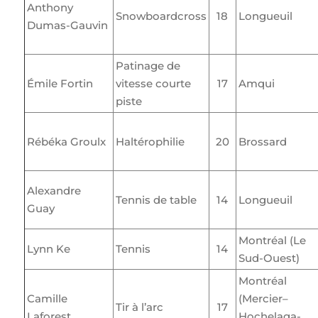
Anthony
Snowboardcross
18
Longueuil
Dumas-Gauvin
Patinage de
Émile Fortin
vitesse courte
17
Amqui
piste
Rébéka Groulx
Haltérophilie
20
Brossard
Alexandre
Tennis de table
14
Longueuil
Guay
Montréal (Le
Lynn Ke
Tennis
14
Sud-Ouest)
Montréal
Camille
(Mercier–
Tir à l’arc
17
Laforest
Hochelaga-