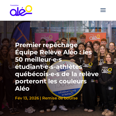
Premier repêchage
Équipe Relève Aléo : les
50 meilleur·e·s
étudiant·e·s-athlètes
québécois·e·s de la relève
porteront les couleurs
Aléo
Fév 13, 2026
|
Remise de bourse