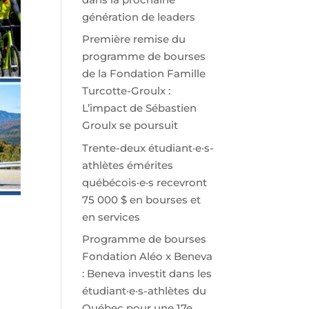
génération de leaders
Première remise du
programme de bourses
de la Fondation Famille
Turcotte-Groulx :
L’impact de Sébastien
Groulx se poursuit
Trente-deux étudiant·e·s-
athlètes émérites
québécois·e·s recevront
75 000 $ en bourses et
en services
Programme de bourses
Fondation Aléo x Beneva
: Beneva investit dans les
étudiant·e·s-athlètes du
Québec pour une 17e