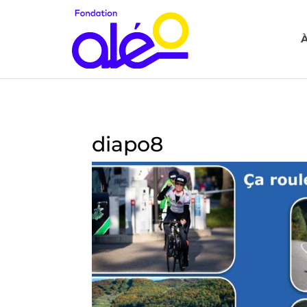
À
diapo8