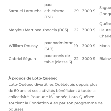
para-
Sague
Samuel Larouche
athlétisme
29
3000 $
(Jonqu
(T51)
Québe
Marylou Martineau
boccia (BC3)
22
3000 $
Haute
Charle
parabadminton
William Roussy
19
3000 $
Maria
(SL3)
paratennis de
Gabriel Séguin
22
3000 $
Blainvi
table (classe 6)
À propos de Loto-Québec
Loto-Québec divertit les Québécois depuis plus
de 50 ans et ses activités bénéficient à toute la
e
collectivité. Pour une 16
année, Loto-Québec
soutient la Fondation Aléo par son programme de
bourses.