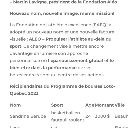
– Martin Lavigne, président de la Fondation Aléo
Nouveau nom, nouvelle image, même mission!
La Fondation de l’athlète d’excellence (FAEQ) a
adopté un nouveau nom et une nouvelle facture
visuelle :
ALÉO – Propulser l’athlète au-delà du
sport
. Ce changement vise à mettre encore
davantage en lumière son approche
personnalisée où
l’épanouissement global
et
le
bien-être dans la performance
de ses
boursier·ère·s sont au centre de ses actions.
Récipiendaires du Programme de bourses Loto-
Québec 2023
Nom
Sport
Âge
Montant
Ville
basketball en
Sandrine Bérubé
24
3000 $
Beauh
fauteuil roulant
Lyne-
ski
Sherb