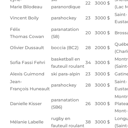
22
3000 $
Marie Bilodeau
paranordique
(Lac 
Saint-
Vincent Boily
parahockey
23
3000 $
Eusta
Félix
paranatation
20
3000 $
Bross
Thomas Cowan
(S8)
Québ
Olivier Dussault
boccia (BC2)
28
2000 $
(Char
basketball en
Montr
Sofia Fassi Fehri
34
3000 $
fauteuil roulant
(Saint
Alexis Guimond
ski para-alpin
23
3000 $
Gatin
Jean-
Saint-
parahockey
28
3000 $
François Huneault
Eusta
Montr
paranatation
Danielle Kisser
26
3000 $
Plate
(SB6)
Mont-
rugby en
Longu
Mélanie Labelle
38
3000 $
fauteuil roulant
(Saint