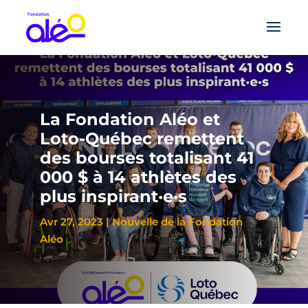
La Fondation Aléo et
Loto-Québec remettent
des bourses totalisant 41
000 $ à 14 athlètes des
plus inspirant·e·s
Avr 27, 2023
|
Nouvelle de la Fondation
Aléo