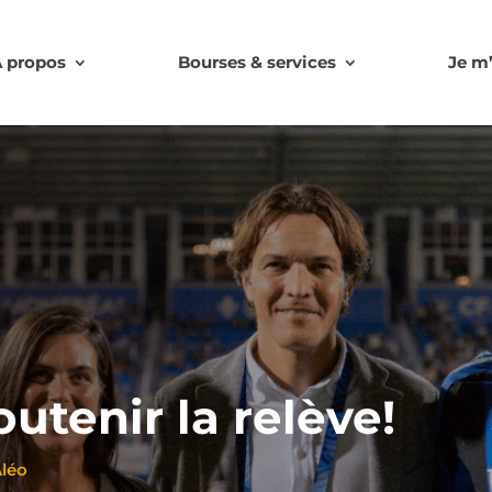
 propos
Bourses & services
Je m
utenir la relève!
Aléo