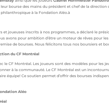
remblay
ainsi que les joueurs
Gabriel Hoffmeister Pandolfo
u leur bourse des mains du président et chef de la direction
 philanthropique à la Fondation Aléo.à
et joueuses inscrits à nos programmes, a déclaré le présid
nous avons pour ambition d’être un moteur de rêves pour le
mise de bourses. Nous félicitons tous nos boursiers et bours
rection du CF Montréal
le CF Montréal. Les joueurs sont des modèles pour les jeu
onner à la communauté. Le CF Montréal est un incontournab
aire équipe! Ce soutien permet d’offrir des bourses indispen
 Fondation Aléo
réal