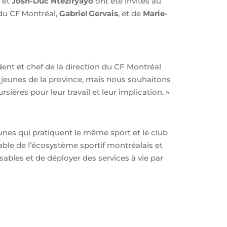
et
Josh-Duc Nteziryayo
ont été invités au
 du CF Montréal,
Gabriel Gervais
, et de
Marie-
ent et chef de la direction du CF Montréal
s jeunes de la province, mais nous souhaitons
ières pour leur travail et leur implication. »
nes qui pratiquent le même sport et le club
le de l’écosystème sportif montréalais et
sables et de déployer des services à vie par