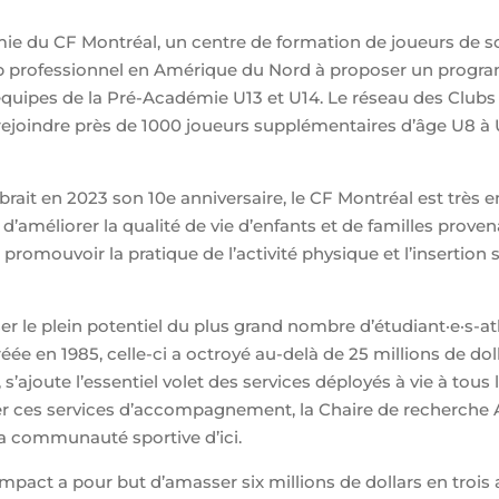
mie du CF Montréal, un centre de formation de joueurs de s
ub professionnel en Amérique du Nord à proposer un progra
uipes de la Pré-Académie U13 et U14. Le réseau des Clubs 
joindre près de 1000 joueurs supplémentaires d’âge U8 à U
brait en 2023 son 10e anniversaire, le CF Montréal est trè
 d’améliorer la qualité de vie d’enfants et de familles proven
romouvoir la pratique de l’activité physique et l’insertion s
 le plein potentiel du plus grand nombre d’étudiant·e·s-athl
réée en 1985, celle-ci a octroyé au-delà de 25 millions de do
’ajoute l’essentiel volet des services déployés à vie à tous 
er ces services d’accompagnement, la Chaire de recherche A
la communauté sportive d’ici.
act a pour but d’amasser six millions de dollars en trois 