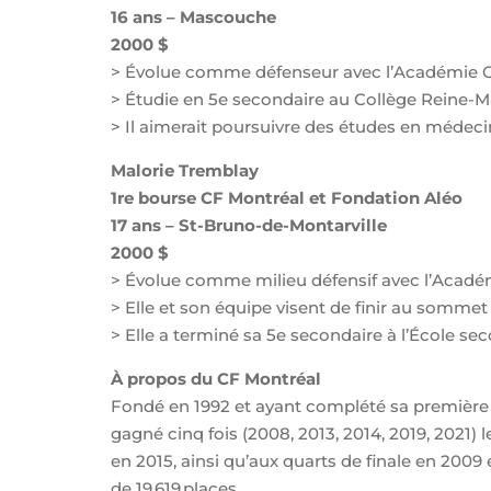
16 ans – Mascouche
2000 $
> Évolue comme défenseur avec l’Académie C
> Étudie en 5e secondaire au Collège Reine-Ma
> Il aimerait poursuivre des études en médeci
Malorie Tremblay
1re bourse CF Montréal et Fondation Aléo
17 ans – St-Bruno-de-Montarville
2000 $
> Évolue comme milieu défensif avec l’Acadé
> Elle et son équipe visent de finir au somme
> Elle a terminé sa 5e secondaire à l’École s
À propos du CF Montréal
Fondé en 1992 et ayant complété sa première s
gagné cinq fois (2008, 2013, 2014, 2019, 202
en 2015, ainsi qu’aux quarts de finale en 200
de 19 619 places.