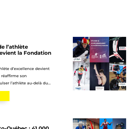
e l’athlète
evient la Fondation
hlète d’excellence devient
 réaffirme son
ser l’athlète au-delà du...
to-Québec : 41 000