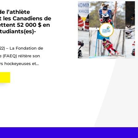
e l’athlète
t les Canadiens de
ttent 52 000 $ en
tudiants(es)-
022) – La Fondation de
ce (FAEQ) réitère son
s hockeyeuses et...