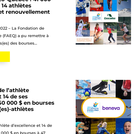
 14 athlètes
 et renouvellement
 2022 – La Fondation de
ce (FAEQ) a pu remettre à
s(es) des bourses...
e l’athlète
t 14 de ses
150 000 $ en bourses
(es)-athlètes
hlète d’excellence et 14 de
0 000 $ en bourses à 47