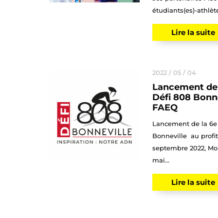
étudiants(es)-athlète
Lire la suite
2022 / 05 / 04
Lancement de 
Défi 808 Bonne
FAEQ
Lancement de la 6e 
Bonneville au profit
septembre 2022, Mon
mai...
Lire la suite