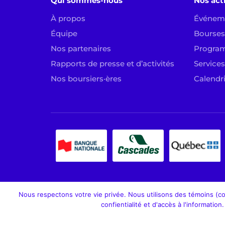
Qui sommes-nous
Nos act
À propos
Événem
Équipe
Bourses 
Nos partenaires
Progra
Rapports de presse et d’activités
Services
Nos boursiers·ères
Calendr
Nous respectons votre vie privée. Nous utilisons des témoins (coo
confientialité et d'accès à l'informatio
Fondation Aléo. Tous droits réservés, 2026