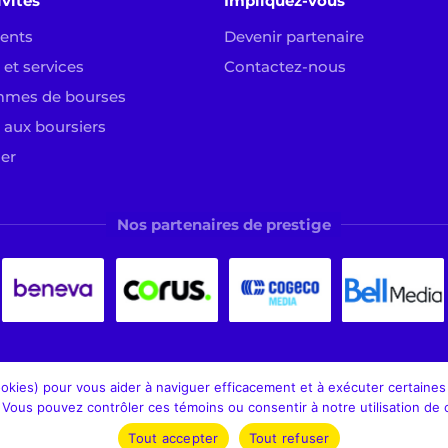
ivités
Impliquez-vous
ents
Devenir partenaire
et services
Contactez-nous
mmes de bourses
 aux boursiers
ier
Nos partenaires de prestige
kies) pour vous aider à naviguer efficacement et à exécuter certaines f
n. Vous pouvez contrôler ces témoins ou consentir à notre utilisation de 
Tout accepter
Tout refuser