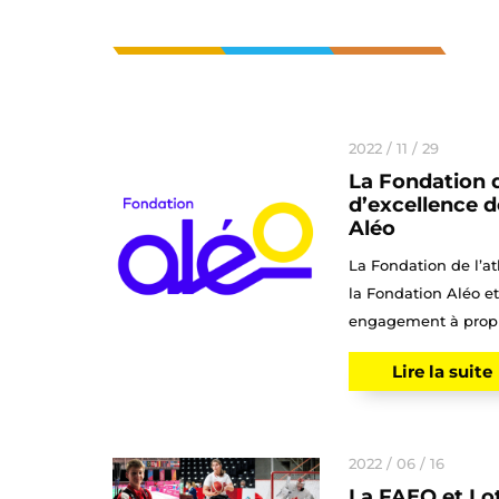
2022 / 11 / 29
La Fondation d
d’excellence d
Aléo
La Fondation de l’at
la Fondation Aléo et
engagement à propul
Lire la suite
2022 / 06 / 16
La FAEQ et Lo