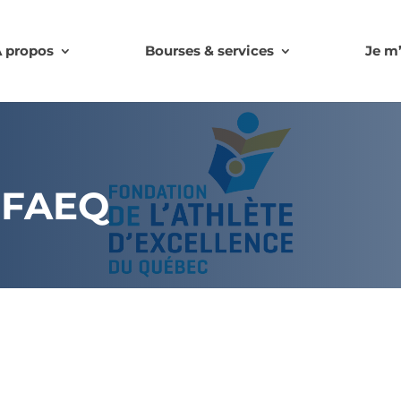
 propos
Bourses & services
Je m
a FAEQ